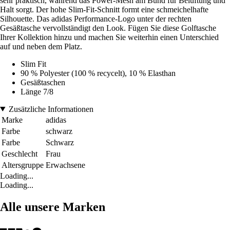
sehr praktisch, während das Power-Mesh am Bund für Belüftung und
Halt sorgt. Der hohe Slim-Fit-Schnitt formt eine schmeichelhafte
Silhouette. Das adidas Performance-Logo unter der rechten
Gesäßtasche vervollständigt den Look. Fügen Sie diese Golftasche
Ihrer Kollektion hinzu und machen Sie weiterhin einen Unterschied
auf und neben dem Platz.
Slim Fit
90 % Polyester (100 % recycelt), 10 % Elasthan
Gesäßtaschen
Länge 7/8
Zusätzliche Informationen
Marke
adidas
Farbe
schwarz
Farbe
Schwarz
Geschlecht
Frau
Altersgruppe
Erwachsene
Loading...
Loading...
Alle unsere Marken