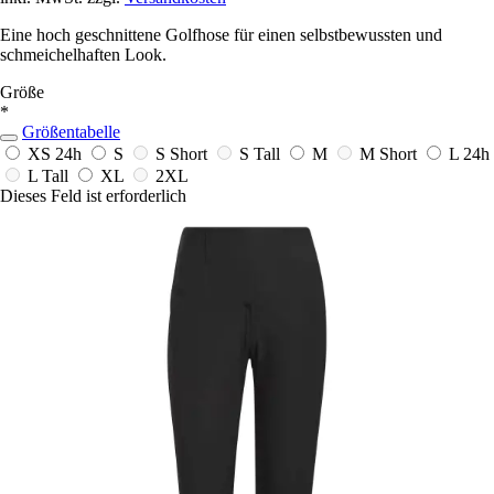
Eine hoch geschnittene Golfhose für einen selbstbewussten und
schmeichelhaften Look.
Größe
*
Größentabelle
XS
24h
S
S Short
S Tall
M
M Short
L
24h
L Tall
XL
2XL
Dieses Feld ist erforderlich