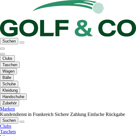
Suchen
Clubs
Taschen
Wagen
Bälle
Schuhe
Kleidung
Handschuhe
Zubehör
Marken
Kundendienst in Frankreich
Sichere Zahlung
Einfache Rückgabe
Suchen
Clubs
Taschen