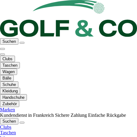
Suchen
Clubs
Taschen
Wagen
Bälle
Schuhe
Kleidung
Handschuhe
Zubehör
Marken
Kundendienst in Frankreich
Sichere Zahlung
Einfache Rückgabe
Suchen
Clubs
Taschen