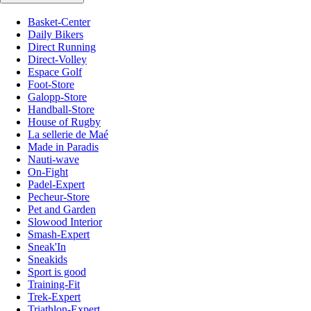
Basket-Center
Daily Bikers
Direct Running
Direct-Volley
Espace Golf
Foot-Store
Galopp-Store
Handball-Store
House of Rugby
La sellerie de Maé
Made in Paradis
Nauti-wave
On-Fight
Padel-Expert
Pecheur-Store
Pet and Garden
Slowood Interior
Smash-Expert
Sneak'In
Sneakids
Sport is good
Training-Fit
Trek-Expert
Triathlon-Expert