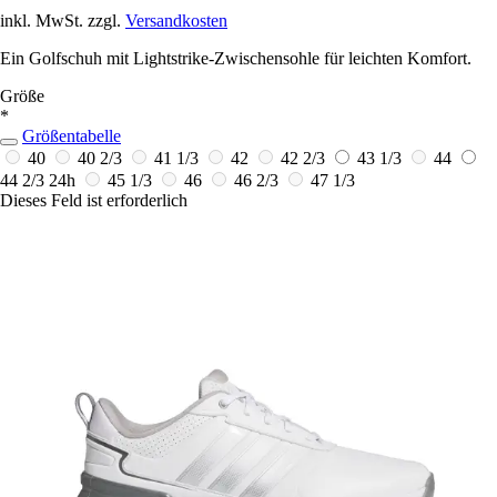
inkl. MwSt. zzgl.
Versandkosten
Ein Golfschuh mit Lightstrike-Zwischensohle für leichten Komfort.
Größe
*
Größentabelle
40
40 2/3
41 1/3
42
42 2/3
43 1/3
44
44 2/3
24h
45 1/3
46
46 2/3
47 1/3
Dieses Feld ist erforderlich