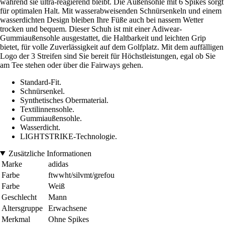
während sie ultra-reagierend bleibt. Die Außensohle mit 6 Spikes sorgt
für optimalen Halt. Mit wasserabweisenden Schnürsenkeln und einem
wasserdichten Design bleiben Ihre Füße auch bei nassem Wetter
trocken und bequem. Dieser Schuh ist mit einer Adiwear-
Gummiaußensohle ausgestattet, die Haltbarkeit und leichten Grip
bietet, für volle Zuverlässigkeit auf dem Golfplatz. Mit dem auffälligen
Logo der 3 Streifen sind Sie bereit für Höchstleistungen, egal ob Sie
am Tee stehen oder über die Fairways gehen.
Standard-Fit.
Schnürsenkel.
Synthetisches Obermaterial.
Textilinnensohle.
Gummiaußensohle.
Wasserdicht.
LIGHTSTRIKE-Technologie.
Zusätzliche Informationen
Marke
adidas
Farbe
ftwwht/silvmt/grefou
Farbe
Weiß
Geschlecht
Mann
Altersgruppe
Erwachsene
Merkmal
Ohne Spikes