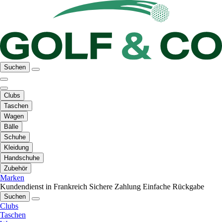
Suchen
Clubs
Taschen
Wagen
Bälle
Schuhe
Kleidung
Handschuhe
Zubehör
Marken
Kundendienst in Frankreich
Sichere Zahlung
Einfache Rückgabe
Suchen
Clubs
Taschen