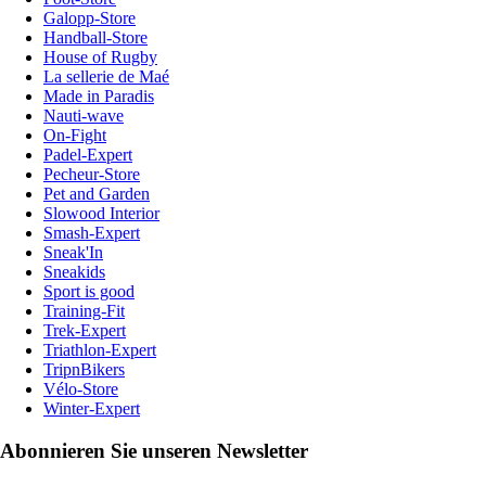
Galopp-Store
Handball-Store
House of Rugby
La sellerie de Maé
Made in Paradis
Nauti-wave
On-Fight
Padel-Expert
Pecheur-Store
Pet and Garden
Slowood Interior
Smash-Expert
Sneak'In
Sneakids
Sport is good
Training-Fit
Trek-Expert
Triathlon-Expert
TripnBikers
Vélo-Store
Winter-Expert
Abonnieren Sie unseren Newsletter