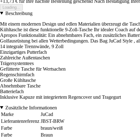
+13,73 €
für Ihre nächste Bestellung geschenkt
Nach Bestätigung Ihrer
Loading...
Beschreibung
Mit einem modernen Design und edlen Materialien überzeugt die Tasche S
Kühltasche ist diese funktionelle 9-Zoll-Tasche Ihr idealer Coach auf d
Apropos Funktionalität: Ein abnehmbares Fach, ein zusätzliches Batte
Golfausrüstung bei allen Wetterbedingungen. Das Bag JuCad Style , al
14 integrale Trennwände, 9 Zoll
Einzigartiges Putterfach
Zahlreiche Außentaschen
Trägersystemtees
Gefütterte Tasche für Wertsachen
Regenschirmfach
Große Kühltasche
Abnehmbare Tasche
Batteriefach
Inklusive Kapuze mit integriertem Regencover und Tragegurt
Zusätzliche Informationen
Marke
JuCad
Lieferantenreferenz
JBST-BRW
Farbe
braun/weiß
Farbe
Braun