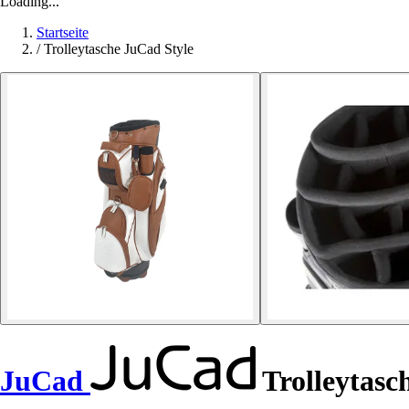
Loading...
Startseite
/
Trolleytasche JuCad Style
JuCad
Trolleytasch