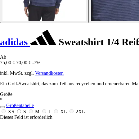
adidas
Sweatshirt 1/4 Rei
Ab
75,00 €
70,00 €
-7%
inkl. MwSt. zzgl.
Versandkosten
Ein Golf-Sweatshirt, das zum Teil aus recycelten und erneuerbaren Mate
Größe
*
Größentabelle
XS
S
M
L
XL
2XL
Dieses Feld ist erforderlich