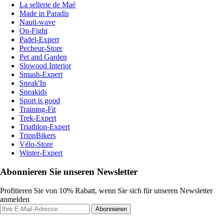
La sellerie de Maé
Made in Paradis
Nauti-wave
On-Fight
Padel-Expert
Pecheur-Store
Pet and Garden
Slowood Interior
Smash-Expert
Sneak'In
Sneakids
Sport is good
Training-Fit
Trek-Expert
Triathlon-Expert
TripnBikers
Vélo-Store
Winter-Expert
Abonnieren Sie unseren Newsletter
Profitieren Sie von 10% Rabatt, wenn Sie sich für unseren Newsletter
anmelden
Abonnieren