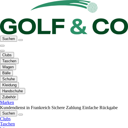
Suchen
Clubs
Taschen
Wagen
Bälle
Schuhe
Kleidung
Handschuhe
Zubehör
Marken
Kundendienst in Frankreich
Sichere Zahlung
Einfache Rückgabe
Suchen
Clubs
Taschen