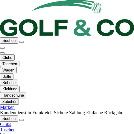
Suchen
Clubs
Taschen
Wagen
Bälle
Schuhe
Kleidung
Handschuhe
Zubehör
Marken
Kundendienst in Frankreich
Sichere Zahlung
Einfache Rückgabe
Suchen
Clubs
Taschen