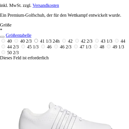
inkl. MwSt. zzgl.
Versandkosten
Ein Premium-Golfschuh, der für den Wettkampf entwickelt wurde.
Größe
*
Größentabelle
40
40 2/3
41 1/3
24h
42
42 2/3
43 1/3
44
44 2/3
45 1/3
46
46 2/3
47 1/3
48
49 1/3
50 2/3
Dieses Feld ist erforderlich