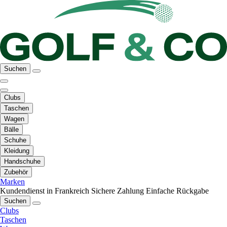
Suchen
Clubs
Taschen
Wagen
Bälle
Schuhe
Kleidung
Handschuhe
Zubehör
Marken
Kundendienst in Frankreich
Sichere Zahlung
Einfache Rückgabe
Suchen
Clubs
Taschen