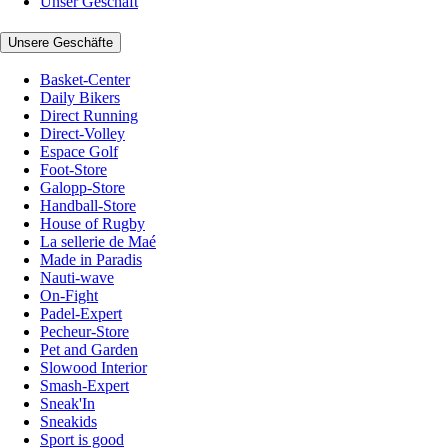
Unser Geschäft
Unsere Geschäfte
Basket-Center
Daily Bikers
Direct Running
Direct-Volley
Espace Golf
Foot-Store
Galopp-Store
Handball-Store
House of Rugby
La sellerie de Maé
Made in Paradis
Nauti-wave
On-Fight
Padel-Expert
Pecheur-Store
Pet and Garden
Slowood Interior
Smash-Expert
Sneak'In
Sneakids
Sport is good