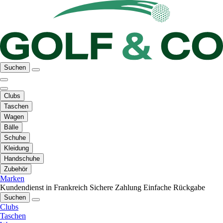
Suchen
Clubs
Taschen
Wagen
Bälle
Schuhe
Kleidung
Handschuhe
Zubehör
Marken
Kundendienst in Frankreich
Sichere Zahlung
Einfache Rückgabe
Suchen
Clubs
Taschen