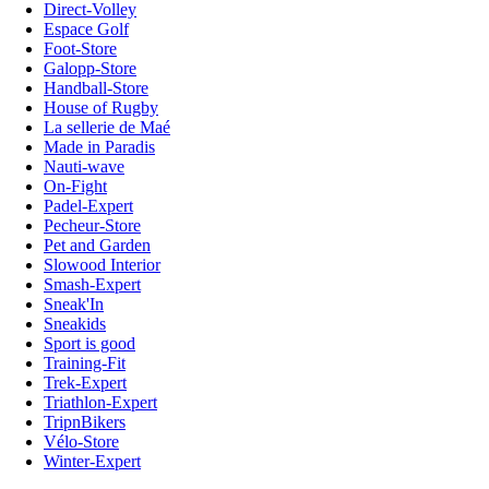
Direct-Volley
Espace Golf
Foot-Store
Galopp-Store
Handball-Store
House of Rugby
La sellerie de Maé
Made in Paradis
Nauti-wave
On-Fight
Padel-Expert
Pecheur-Store
Pet and Garden
Slowood Interior
Smash-Expert
Sneak'In
Sneakids
Sport is good
Training-Fit
Trek-Expert
Triathlon-Expert
TripnBikers
Vélo-Store
Winter-Expert