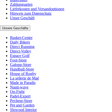
Zahlungsarten
Lieferkosten und Versandoptionen
Hinweis zum Datenschutz
Unser Geschäft
Unsere Geschäfte
Basket-Center
Daily Bikers
Direct Running
Direct-Volley
Espace Golf
Foot-Store
Galopp-Store
Handball-Store
House of Rugby
La sellerie de Maé
Made in Paradis
Nauti-wave
On-Fight
Padel-Expert
Pecheur-Store
Pet and Garden
Slowood Interior