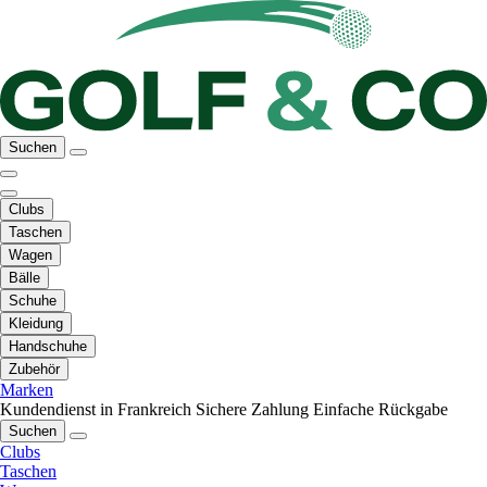
Suchen
Clubs
Taschen
Wagen
Bälle
Schuhe
Kleidung
Handschuhe
Zubehör
Marken
Kundendienst in Frankreich
Sichere Zahlung
Einfache Rückgabe
Suchen
Clubs
Taschen