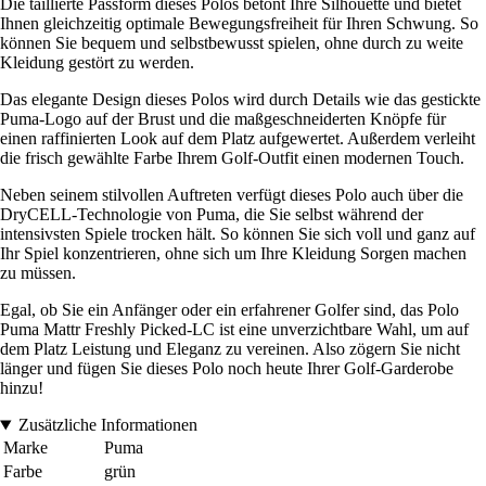
Die taillierte Passform dieses Polos betont Ihre Silhouette und bietet
Ihnen gleichzeitig optimale Bewegungsfreiheit für Ihren Schwung. So
können Sie bequem und selbstbewusst spielen, ohne durch zu weite
Kleidung gestört zu werden.
Das elegante Design dieses Polos wird durch Details wie das gestickte
Puma-Logo auf der Brust und die maßgeschneiderten Knöpfe für
einen raffinierten Look auf dem Platz aufgewertet. Außerdem verleiht
die frisch gewählte Farbe Ihrem Golf-Outfit einen modernen Touch.
Neben seinem stilvollen Auftreten verfügt dieses Polo auch über die
DryCELL-Technologie von Puma, die Sie selbst während der
intensivsten Spiele trocken hält. So können Sie sich voll und ganz auf
Ihr Spiel konzentrieren, ohne sich um Ihre Kleidung Sorgen machen
zu müssen.
Egal, ob Sie ein Anfänger oder ein erfahrener Golfer sind, das Polo
Puma Mattr Freshly Picked-LC ist eine unverzichtbare Wahl, um auf
dem Platz Leistung und Eleganz zu vereinen. Also zögern Sie nicht
länger und fügen Sie dieses Polo noch heute Ihrer Golf-Garderobe
hinzu!
Zusätzliche Informationen
Marke
Puma
Farbe
grün