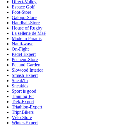
Direct-Volley
Espace Golf
Foot-Store
Galopp-Store
Handball-Store
House of Rugby
La sellerie de Maé
Made in Paradis
Nauti-wave
On-Fight
Padel-Expert
Pecheur-Store
Pet and Garden
Slowood Interior
Smash-Expert
Sneak'In
Sneakids
Sport is good
Training-Fit
Trek-Expert
Triathlon-Expert
TripnBikers
Vélo-Store
Winter-Expert