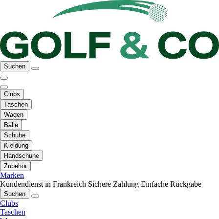
Suchen
Clubs
Taschen
Wagen
Bälle
Schuhe
Kleidung
Handschuhe
Zubehör
Marken
Kundendienst in Frankreich
Sichere Zahlung
Einfache Rückgabe
Suchen
Clubs
Taschen