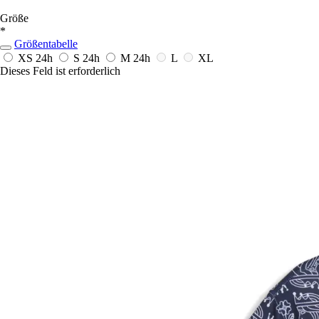
Größe
*
Größentabelle
XS
24h
S
24h
M
24h
L
XL
Dieses Feld ist erforderlich