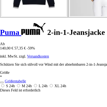
Puma
2-in-1-Jeansjack
Ab
140,00 €
57,35 €
-59%
inkl. MwSt. zzgl.
Versandkosten
Schützen Sie sich stilvoll vor Wind mit der abnehmbaren 2-in-1-Jeans
Größe
*
Größentabelle
S
24h
M
24h
L
24h
XL
24h
Dieses Feld ist erforderlich