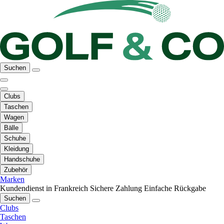
Suchen
Clubs
Taschen
Wagen
Bälle
Schuhe
Kleidung
Handschuhe
Zubehör
Marken
Kundendienst in Frankreich
Sichere Zahlung
Einfache Rückgabe
Suchen
Clubs
Taschen