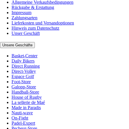
Allgemeine Verkaufsbedingungen
Rückgabe & Erstattung
Impressum
Zahlungsarten
Lieferkosten und Versandoptionen
Hinweis zum Datenschutz
Unser Geschäft
Unsere Geschäfte
Basket-Center
Daily Bikers
Direct Running
Direct-Volley
Espace Golf
Foot-Store
Galopp-Store
Handball-Store
House of Rugby
La sellerie de Maé
Made in Paradis
Nauti-wave
On-Fight
Padel-Expert
Pecheur-Store