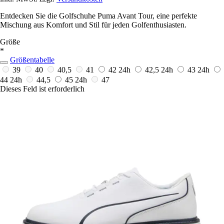
Entdecken Sie die Golfschuhe Puma Avant Tour, eine perfekte
Mischung aus Komfort und Stil für jeden Golfenthusiasten.
Größe
*
Größentabelle
39
40
40,5
41
42
24h
42,5
24h
43
24h
44
24h
44,5
45
24h
47
Dieses Feld ist erforderlich