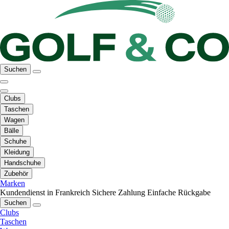
Suchen
Clubs
Taschen
Wagen
Bälle
Schuhe
Kleidung
Handschuhe
Zubehör
Marken
Kundendienst in Frankreich
Sichere Zahlung
Einfache Rückgabe
Suchen
Clubs
Taschen