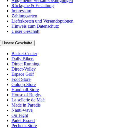
Allgemeine Verkaufsbedingungen
Rückgabe & Erstattung
Impressum
Zahlungsarten
Lieferkosten und Versandoptionen
Hinweis zum Datenschutz
Unser Geschäft
Unsere Geschäfte
Basket-Center
Daily Bikers
Direct Running
Direct-Volley
Espace Golf
Foot-Store
Galopp-Store
Handball-Store
House of Rugby
La sellerie de Maé
Made in Paradis
Nauti-wave
On-Fight
Padel-Expert
Pecheur-Store