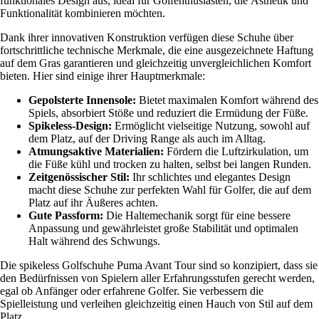
funktionales Design aus, ideal für Golfenthusiasten, die Ästhetik und
Funktionalität kombinieren möchten.
Dank ihrer innovativen Konstruktion verfügen diese Schuhe über
fortschrittliche technische Merkmale, die eine ausgezeichnete Haftung
auf dem Gras garantieren und gleichzeitig unvergleichlichen Komfort
bieten. Hier sind einige ihrer Hauptmerkmale:
Gepolsterte Innensole:
Bietet maximalen Komfort während des
Spiels, absorbiert Stöße und reduziert die Ermüdung der Füße.
Spikeless-Design:
Ermöglicht vielseitige Nutzung, sowohl auf
dem Platz, auf der Driving Range als auch im Alltag.
Atmungsaktive Materialien:
Fördern die Luftzirkulation, um
die Füße kühl und trocken zu halten, selbst bei langen Runden.
Zeitgenössischer Stil:
Ihr schlichtes und elegantes Design
macht diese Schuhe zur perfekten Wahl für Golfer, die auf dem
Platz auf ihr Äußeres achten.
Gute Passform:
Die Haltemechanik sorgt für eine bessere
Anpassung und gewährleistet große Stabilität und optimalen
Halt während des Schwungs.
Die spikeless Golfschuhe Puma Avant Tour sind so konzipiert, dass sie
den Bedürfnissen von Spielern aller Erfahrungsstufen gerecht werden,
egal ob Anfänger oder erfahrene Golfer. Sie verbessern die
Spielleistung und verleihen gleichzeitig einen Hauch von Stil auf dem
Platz.