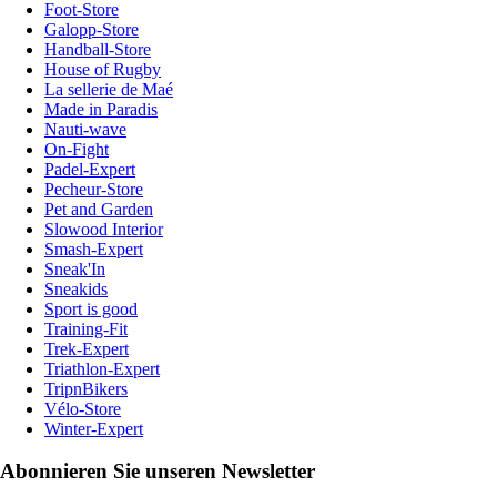
Foot-Store
Galopp-Store
Handball-Store
House of Rugby
La sellerie de Maé
Made in Paradis
Nauti-wave
On-Fight
Padel-Expert
Pecheur-Store
Pet and Garden
Slowood Interior
Smash-Expert
Sneak'In
Sneakids
Sport is good
Training-Fit
Trek-Expert
Triathlon-Expert
TripnBikers
Vélo-Store
Winter-Expert
Abonnieren Sie unseren Newsletter