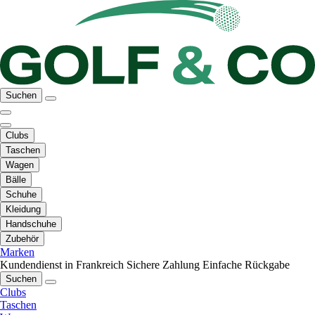
Suchen
Clubs
Taschen
Wagen
Bälle
Schuhe
Kleidung
Handschuhe
Zubehör
Marken
Kundendienst in Frankreich
Sichere Zahlung
Einfache Rückgabe
Suchen
Clubs
Taschen