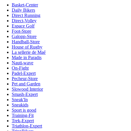
Basket-Center
Daily Bikers
Direct Running
Direct-Volley
Espace Golf
Foot-Store
Galopp-Store
Handball-Store
House of Rugby
La sellerie de Maé
Made in Paradis
Nauti-wave
On-Fight
Padel-Expert
Pecheur-Store
Pet and Garden
Slowood Interior
Smash-Expert
Sneak'In
Sneakids
Sport is good
Training-Fit
Trek-Expert
Triathlon-Expert