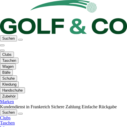
Suchen
Clubs
Taschen
Wagen
Bälle
Schuhe
Kleidung
Handschuhe
Zubehör
Marken
Kundendienst in Frankreich
Sichere Zahlung
Einfache Rückgabe
Suchen
Clubs
Taschen