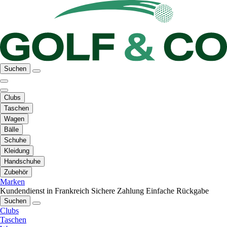
Suchen
Clubs
Taschen
Wagen
Bälle
Schuhe
Kleidung
Handschuhe
Zubehör
Marken
Kundendienst in Frankreich
Sichere Zahlung
Einfache Rückgabe
Suchen
Clubs
Taschen