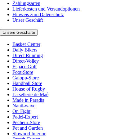
Zahlungsarten
Lieferkosten und Versandoptionen
Hinweis zum Datenschutz
Unser Geschäft
Unsere Geschäfte
Basket-Center
Daily Bikers
Direct Running
Direct-Volley
Espace Golf
Foot-Store
Galopp-Store
Handball-Store
House of Rugby
La sellerie de Maé
Made in Paradis
Nauti-wave
On-Fight
Padel-Expert
Pecheur-Store
Pet and Garden
Slowood Interior