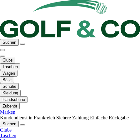
Suchen
Clubs
Taschen
Wagen
Bälle
Schuhe
Kleidung
Handschuhe
Zubehör
Marken
Kundendienst in Frankreich
Sichere Zahlung
Einfache Rückgabe
Suchen
Clubs
Taschen