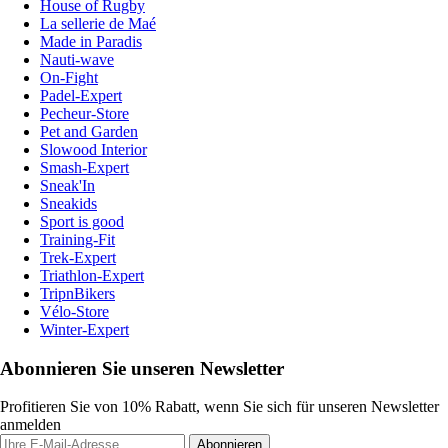
House of Rugby
La sellerie de Maé
Made in Paradis
Nauti-wave
On-Fight
Padel-Expert
Pecheur-Store
Pet and Garden
Slowood Interior
Smash-Expert
Sneak'In
Sneakids
Sport is good
Training-Fit
Trek-Expert
Triathlon-Expert
TripnBikers
Vélo-Store
Winter-Expert
Abonnieren Sie unseren Newsletter
Profitieren Sie von 10% Rabatt, wenn Sie sich für unseren Newsletter
anmelden
Abonnieren