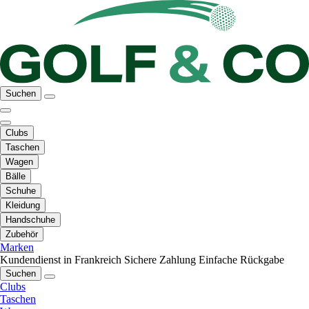
Suchen
Clubs
Taschen
Wagen
Bälle
Schuhe
Kleidung
Handschuhe
Zubehör
Marken
Kundendienst in Frankreich
Sichere Zahlung
Einfache Rückgabe
Suchen
Clubs
Taschen