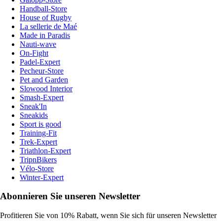
Handball-Store
House of Rugby
La sellerie de Maé
Made in Paradis
Nauti-wave
On-Fight
Padel-Expert
Pecheur-Store
Pet and Garden
Slowood Interior
Smash-Expert
Sneak'In
Sneakids
Sport is good
Training-Fit
Trek-Expert
Triathlon-Expert
TripnBikers
Vélo-Store
Winter-Expert
Abonnieren Sie unseren Newsletter
Profitieren Sie von 10% Rabatt, wenn Sie sich für unseren Newsletter